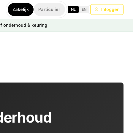
Zakelijk
Particulier
Inloggen
NL
EN
ef onderhoud & keuring
derhoud