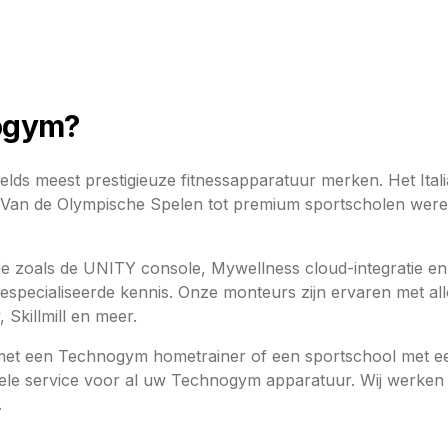
ogym?
lds meest prestigieuze fitnessapparatuur merken. Het Ita
it. Van de Olympische Spelen tot premium sportscholen wer
 zoals de UNITY console, Mywellness cloud-integratie en 
pecialiseerde kennis. Onze monteurs zijn ervaren met a
, Skillmill en meer.
t met een Technogym hometrainer of een sportschool met
ionele service voor al uw Technogym apparatuur. Wij werken
.