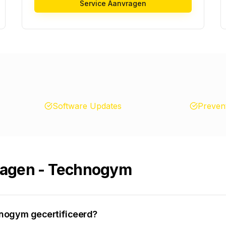
Service Aanvragen
Software Updates
Prevent
ragen - Technogym
echnogym gecertificeerd?