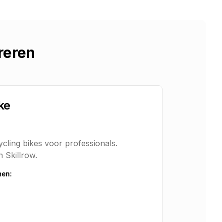
reren
ke
cling bikes voor professionals.
 Skillrow.
men: