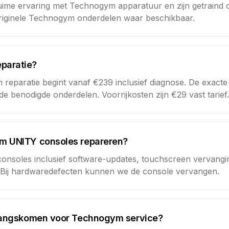
me ervaring met Technogym apparatuur en zijn getraind o
originele Technogym onderdelen waar beschikbaar.
paratie?
eparatie begint vanaf €239 inclusief diagnose. De exacte k
e benodigde onderdelen. Voorrijkosten zijn €29 vast tarief.
ym UNITY consoles repareren?
consoles inclusief software-updates, touchscreen vervangi
. Bij hardwaredefecten kunnen we de console vervangen.
e langskomen voor Technogym service?