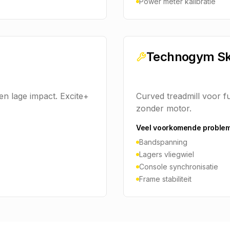
Power meter kalibratie
Technogym Ski
en lage impact. Excite+
Curved treadmill voor f
zonder motor.
Veel voorkomende proble
Bandspanning
Lagers vliegwiel
Console synchronisatie
Frame stabiliteit