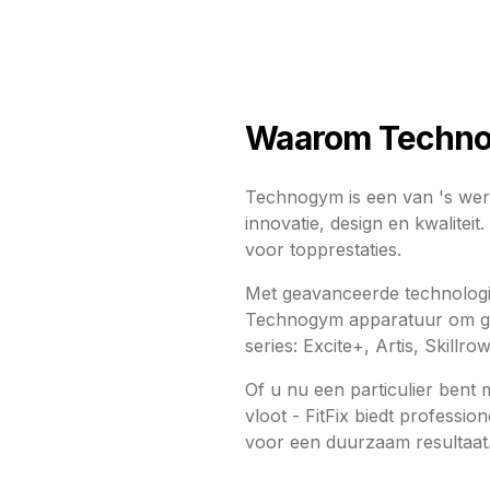
Waarom Techn
Technogym is een van 's were
innovatie, design en kwalite
voor topprestaties.
Met geavanceerde technologie
Technogym apparatuur om ges
series: Excite+, Artis, Skillrow
Of u nu een particulier ben
vloot - FitFix biedt profess
voor een duurzaam resultaat