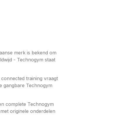
liaanse merk is bekend om
eldwijd - Technogym staat
connected training vraagt
lle gangbare Technogym
 een complete Technogym
 met originele onderdelen