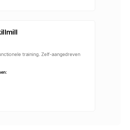
llmill
unctionele training. Zelf-aangedreven
men: