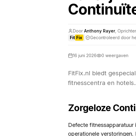
Continuïte
Door
Anthony Rayer
,
Oprichter
Fit
Fix
Gecontroleerd door het
16 juni 2026
0
weergaven
FitFix.nl biedt gespeci
fitnesscentra en hotels.
Zorgeloze Contin
Defecte fitnessapparatuur 
operationele verstoringen. 