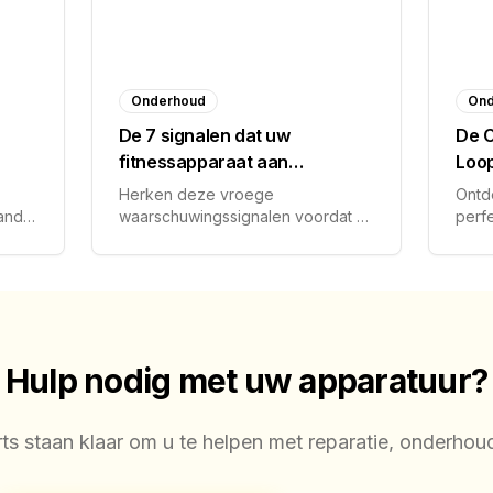
Onderhoud
Ond
De 7 signalen dat uw
De C
fitnessapparaat aan
Loo
onderhoud toe is
Esse
Herken deze vroege
Ontd
band
waarschuwingssignalen voordat er
perf
problemen ontstaan.
uitg
dagel
kalib
Hulp nodig met uw apparatuur?
s staan klaar om u te helpen met reparatie, onderhou