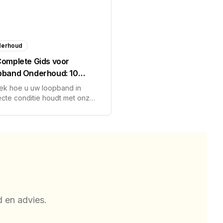
erhoud
omplete Gids voor
pband Onderhoud: 10
ntiële Tips
ek hoe u uw loopband in
ecte conditie houdt met onze
ebreide onderhoudsguide. Van
ijkse reiniging tot periodieke
ratie.
d en advies.