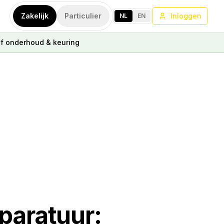
Zakelijk
Particulier
Inloggen
NL
EN
ef onderhoud & keuring
paratuur: