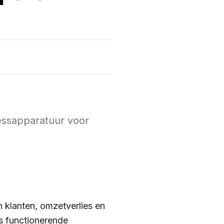
nessapparatuur voor
n klanten, omzetverlies en
os functionerende