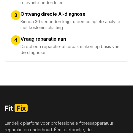
relevante onderdelen
Ontvang directe AI-diagnose
3
Binnen 30 seconden krijgt u een complete analyse
met kosteninschatting
Vraag reparatie aan
4
Direct een reparatie-afspraak maken op basis van
de diagnose
Fit
Fix
Landelijk platform voor professionele fitnessapparatuur
reparatie en onderhoud. Één telefoontje, de