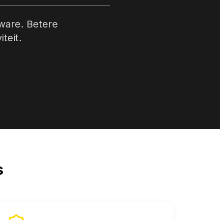
ware. Betere
teit.
s