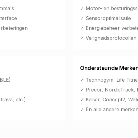
amma's
✓ Motor- en besturingss
terface
✓ Sensoroptimalisatie
verbeteringen
✓ Energiebeheer verbet
✓ Veiligheidsprotocollen
Ondersteunde Merke
(BLE)
✓ Technogym, Life Fitne
✓ Precor, NordicTrack, K
trava, etc.)
✓ Keiser, Concept2, Wa
✓ En alle andere merke