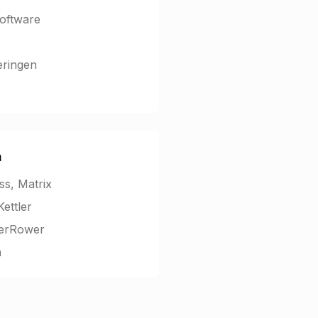
oftware
eringen
n
ss, Matrix
ettler
terRower
n