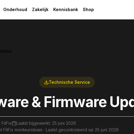
Onderhoud
Zakelijk
Kennisbank
Shop
pdates
Technische Service
ware & Firmware Up
 FitFix
Laatst bijgewerkt:
25 juni 2026
 FitFix monteursteam · Laatst gecontroleerd op
25 juni 2026