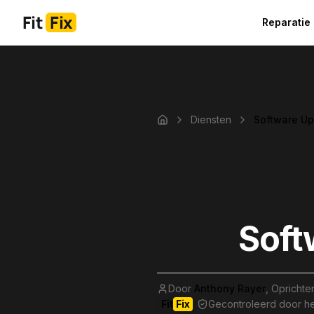
Fit
Fix
Reparatie
Diensten
Software U
Home
Soft
Door
Anthony Rayer
,
Oprichter
Fit
Fix
Gecontroleerd door het