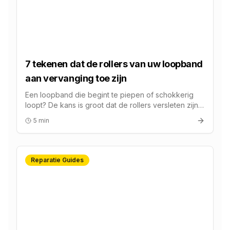
7 tekenen dat de rollers van uw loopband
aan vervanging toe zijn
Een loopband die begint te piepen of schokkerig
loopt? De kans is groot dat de rollers versleten zijn.
Bij FitFix begrijpen we hoe frustrerend dit kan zijn,
5 min
zeker als u midden in uw trainingsschema zit.
Reparatie Guides