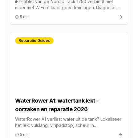
iFit-tablet van de NordicTrack 1750 verbindt niet
meer met WiFi of laadt geen trainingen. Diagnose-
stappen, firmware-fix en reparatiekosten.
5 min
Reparatie Guides
WaterRower A1: watertank lekt –
oorzaken en reparatie 2026
WaterRower A1 verliest water uit de tank? Lokaliseer
het lek: vulslang, vinpadstop, scheur in
polycarbonaat of pakking. Kosten en service.
5 min