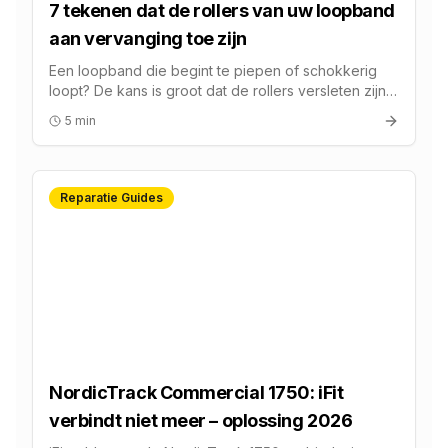
7 tekenen dat de rollers van uw loopband
aan vervanging toe zijn
Een loopband die begint te piepen of schokkerig
loopt? De kans is groot dat de rollers versleten zijn.
Bij FitFix begrijpen we hoe frustrerend dit kan zijn,
5 min
zeker als u midden in uw trainingsschema zit.
Reparatie Guides
NordicTrack Commercial 1750: iFit
verbindt niet meer – oplossing 2026