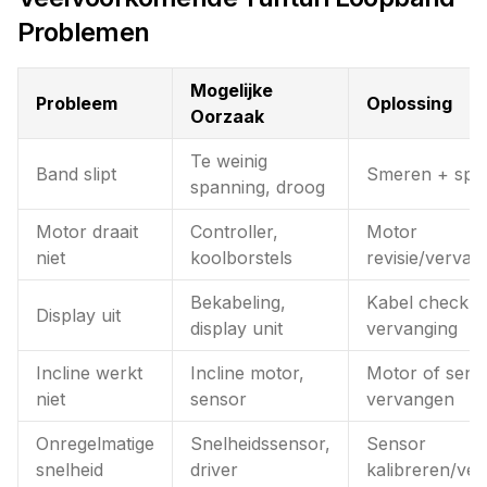
Problemen
Mogelijke
Probleem
Oplossing
Oorzaak
Te weinig
Band slipt
Smeren + spa
spanning, droog
Motor draait
Controller,
Motor
niet
koolborstels
revisie/vervan
Bekabeling,
Kabel check +
Display uit
display unit
vervanging
Incline werkt
Incline motor,
Motor of sens
niet
sensor
vervangen
Onregelmatige
Snelheidssensor,
Sensor
snelheid
driver
kalibreren/ve