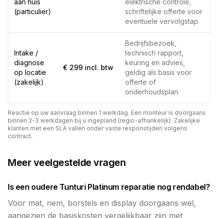
aan huis
elektrische controle,
(particulier)
schriftelijke offerte voor
eventuele vervolgstap.
Bedrijfsbezoek,
Intake /
technisch rapport,
diagnose
keuring en advies,
€ 299 incl. btw
op locatie
geldig als basis voor
(zakelijk)
offerte of
onderhoudsplan.
Reactie op uw aanvraag binnen 1 werkdag. Een monteur is doorgaans
binnen 2-3 werkdagen bij u ingepland (regio-afhankelijk). Zakelijke
klanten met een SLA vallen onder vaste responstijden volgens
contract.
Meer veelgestelde vragen
Is een oudere Tunturi Platinum reparatie nog rendabel?
Voor mat, riem, borstels en display doorgaans wel,
aangezien de basiskosten vergelijkbaar zijn met