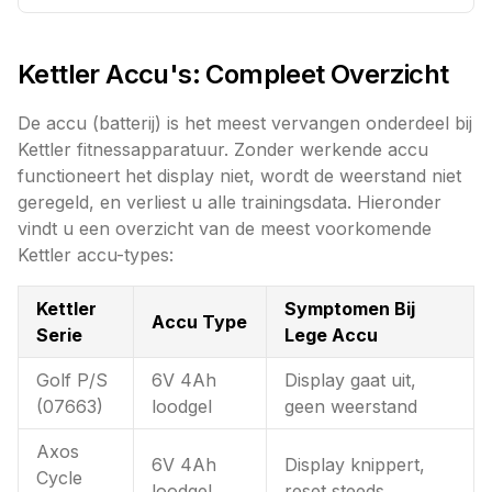
Kettler Accu's: Compleet Overzicht
De accu (batterij) is het meest vervangen onderdeel bij
Kettler fitnessapparatuur. Zonder werkende accu
functioneert het display niet, wordt de weerstand niet
geregeld, en verliest u alle trainingsdata. Hieronder
vindt u een overzicht van de meest voorkomende
Kettler accu-types:
Kettler
Symptomen Bij
Accu Type
Serie
Lege Accu
Golf P/S
6V 4Ah
Display gaat uit,
(07663)
loodgel
geen weerstand
Axos
6V 4Ah
Display knippert,
Cycle
loodgel
reset steeds