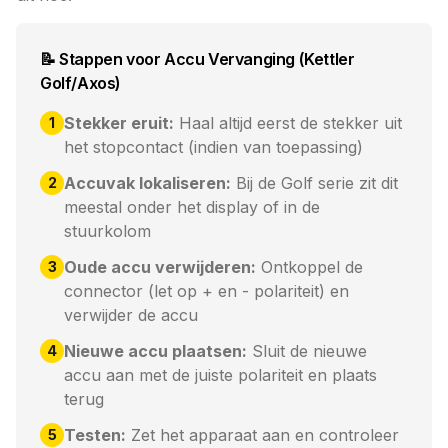
📝 Stappen voor Accu Vervanging (Kettler
Golf/Axos)
Stekker eruit:
Haal altijd eerst de stekker uit
1
het stopcontact (indien van toepassing)
Accuvak lokaliseren:
Bij de Golf serie zit dit
2
meestal onder het display of in de
stuurkolom
Oude accu verwijderen:
Ontkoppel de
3
connector (let op + en - polariteit) en
verwijder de accu
Nieuwe accu plaatsen:
Sluit de nieuwe
4
accu aan met de juiste polariteit en plaats
terug
Testen:
Zet het apparaat aan en controleer
5