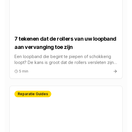
7 tekenen dat de rollers van uw loopband
aan vervanging toe zijn
Een loopband die begint te piepen of schokkerig
loopt? De kans is groot dat de rollers versleten zijn.
Bij FitFix begrijpen we hoe frustrerend dit kan zijn,
5 min
zeker als u midden in uw trainingsschema zit.
Reparatie Guides