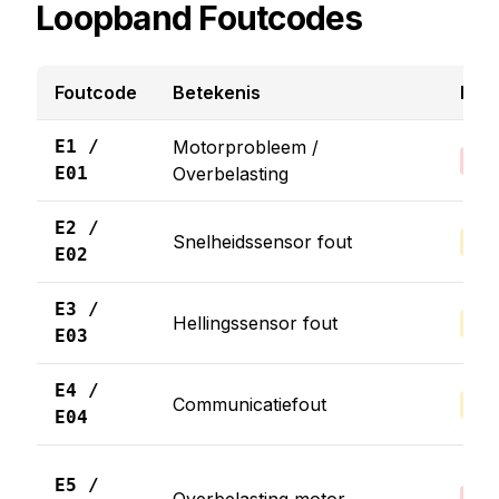
Loopband Foutcodes
Foutcode
Betekenis
Erns
E1 /
Motorprobleem /
Ho
E01
Overbelasting
E2 /
Snelheidssensor fout
Med
E02
E3 /
Hellingssensor fout
Med
E03
E4 /
Communicatiefout
Med
E04
E5 /