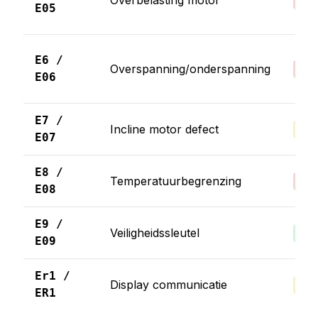
Overbelasting motor
Ho
E05
E6 /
Overspanning/onderspanning
Ho
E06
E7 /
Incline motor defect
Med
E07
E8 /
Temperatuurbegrenzing
Ho
E08
E9 /
Veiligheidssleutel
Laa
E09
Er1 /
Display communicatie
Med
ER1