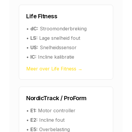
Life Fitness
•
dC:
Stroomonderbreking
•
LS:
Lage snelheid fout
•
US:
Snelheidssensor
•
IC:
Incline kalibratie
Meer over Life Fitness →
NordicTrack / ProForm
•
E1:
Motor controller
•
E2:
Incline fout
•
E5:
Overbelasting