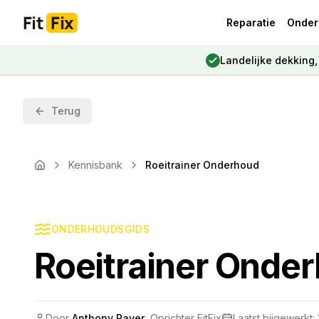
Fit
Fix
Reparatie
Onder
Landelijke dekking
Terug
Kennisbank
Roeitrainer Onderhoud
Home
ONDERHOUDSGIDS
Roeitrainer Onde
Door
Anthony Rayer
,
Oprichter FitFix
Laatst bijgewerkt: