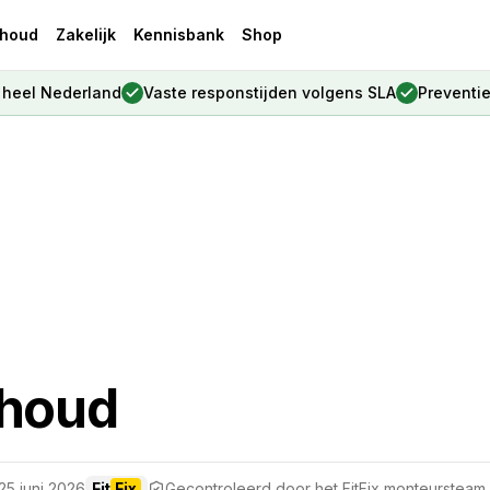
houd
Zakelijk
Kennisbank
Shop
, heel Nederland
Vaste responstijden volgens SLA
Preventi
rhoud
25 juni 2026
Fit
Fix
Gecontroleerd door het FitFix monteursteam 