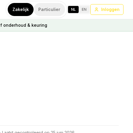
Zakelijk
Particulier
Inloggen
NL
EN
ef onderhoud & keuring
· Laatst gecontroleerd op
25 juni 2026