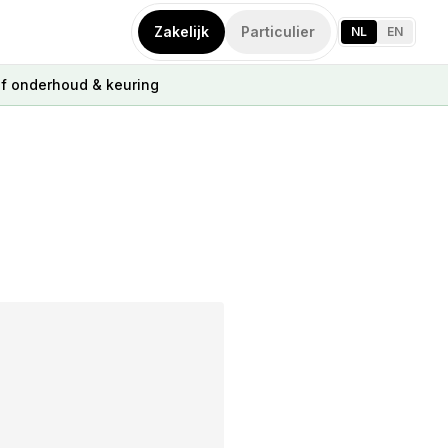
Zakelijk
Particulier
NL
EN
ef onderhoud & keuring