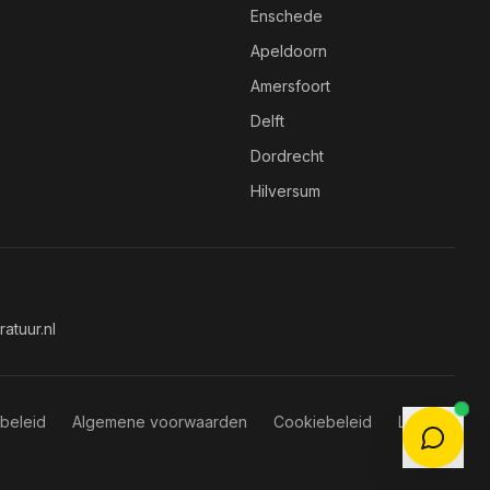
Enschede
Apeldoorn
Amersfoort
Delft
Dordrecht
Hilversum
atuur.nl
beleid
Algemene voorwaarden
Cookiebeleid
LLMs.txt