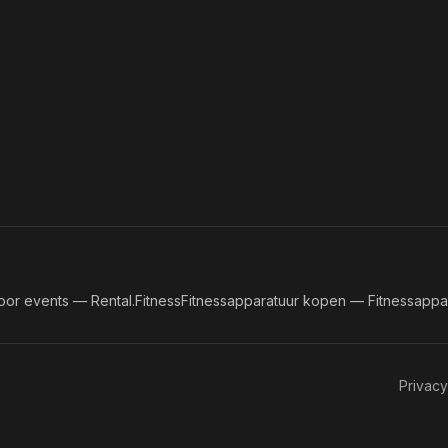
oor events — Rental.Fitness
Fitnessapparatuur kopen — Fitnessappar
Privacy