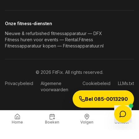
Onze fitness-diensten
Nieuwe & refurbished fitnessapparatuur — DFX
Fitness huren voor events — Rental.Fitness
Fitnessapparatuur kopen — Fitnessapparatuur.nl
©
2026
FitFix. All rights reserved.
Privacybeleid
Algemene
Cookiebeleid
LLMs.txt
voorwaarden
Bel 085-0013290
Home
Boeken
Volgen
Contact