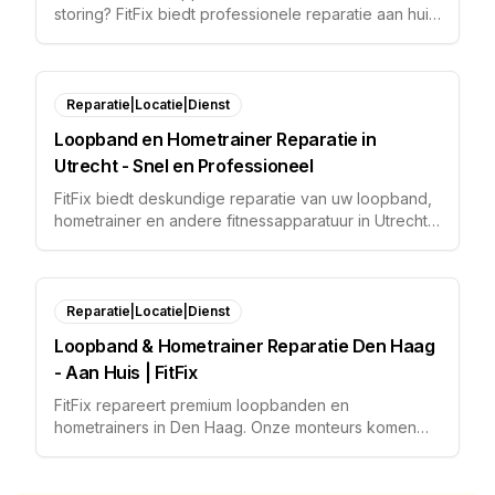
storing? FitFix biedt professionele reparatie aan huis
voor premium loopbanden, hometrainers en
ergometers.
Reparatie|Locatie|Dienst
Loopband en Hometrainer Reparatie in
Utrecht - Snel en Professioneel
FitFix biedt deskundige reparatie van uw loopband,
hometrainer en andere fitnessapparatuur in Utrecht
en omgeving. Wij komen bij u thuis voor diagnose en
herstel.
Reparatie|Locatie|Dienst
Loopband & Hometrainer Reparatie Den Haag
- Aan Huis | FitFix
FitFix repareert premium loopbanden en
hometrainers in Den Haag. Onze monteurs komen
aan huis. Direct service, zonder gedoe.