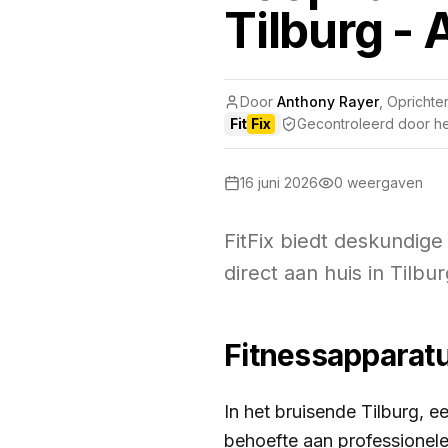
Tilburg - 
Door
Anthony Rayer
,
Oprichter
Fit
Fix
Gecontroleerd door het
16 juni 2026
0
weergaven
FitFix biedt deskundige
direct aan huis in Tilb
Fitnessapparatu
In het bruisende Tilburg, e
behoefte aan professionele 