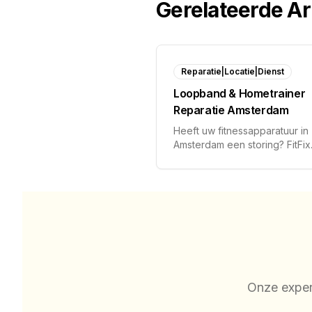
Gerelateerde Ar
Reparatie|Locatie|Dienst
Loopband & Hometrainer
Reparatie Amsterdam
Heeft uw fitnessapparatuur in
Amsterdam een storing? FitFix
biedt professionele reparatie
huis voor premium loopbande
hometrainers en ergometers.
Onze expert