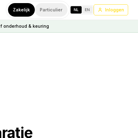
Zakelijk
Particulier
Inloggen
NL
EN
ef onderhoud & keuring
ratie