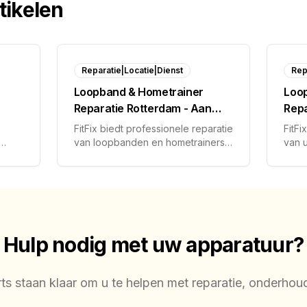
tikelen
Reparatie|Locatie|Dienst
Rep
Loopband & Hometrainer
Loo
Reparatie Rotterdam - Aan
Repa
Huis | FitFix
Prof
FitFix biedt professionele reparatie
FitFi
van loopbanden en hometrainers
van 
 aan
in de regio Rotterdam. Onze
ande
n,
monteurs komen aan huis voor
Utre
vakkundige service.
bij u
herst
Hulp nodig met uw apparatuur?
s staan klaar om u te helpen met reparatie, onderhou