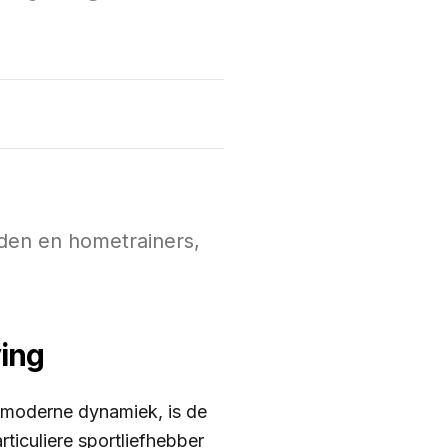
nden en hometrainers,
ving
n moderne dynamiek, is de
ticuliere sportliefhebber