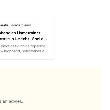
aratie|Locatie|Dienst
pband en Hometrainer
ratie in Utrecht - Snel en
essioneel
x biedt deskundige reparatie
uw loopband, hometrainer en
re fitnessapparatuur in
cht en omgeving. Wij komen
 thuis voor diagnose en
el.
d en advies.